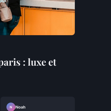
ris : luxe et
Noah
N