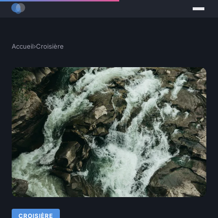
Accueil
›
Croisière
CROISIÈRE