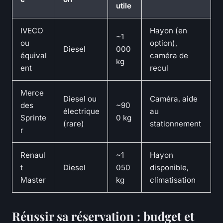
utile
IVECO
Hayon (en
~1
ou
option),
Diesel
000
équival
caméra de
kg
ent
recul
Merce
Diesel ou
Caméra, aide
des
~90
électrique
au
Sprinte
0 kg
(rare)
stationnement
r
Renaul
~1
Hayon
t
Diesel
050
disponible,
Master
kg
climatisation
Réussir sa réservation : budget et