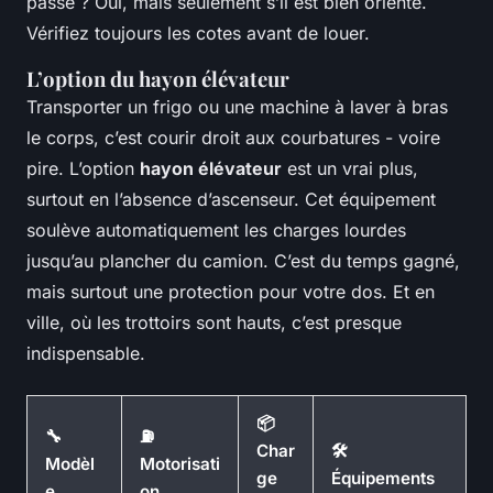
passe ? Oui, mais seulement s’il est bien orienté.
Vérifiez toujours les cotes avant de louer.
L’option du hayon élévateur
Transporter un frigo ou une machine à laver à bras
le corps, c’est courir droit aux courbatures - voire
pire. L’option
hayon élévateur
est un vrai plus,
surtout en l’absence d’ascenseur. Cet équipement
soulève automatiquement les charges lourdes
jusqu’au plancher du camion. C’est du temps gagné,
mais surtout une protection pour votre dos. Et en
ville, où les trottoirs sont hauts, c’est presque
indispensable.
📦
🔧
⛽
Char
🛠️
Modèl
Motorisati
ge
Équipements
e
on